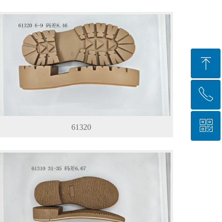
ꁸ
ꂅ
回到顶部
ꀥ
0577-86253882
61320
微信公众号