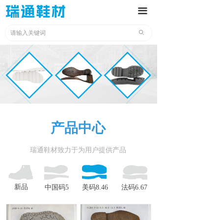
끀
ꄙ
产品中心
瑞通鞋材致力于为用户提供产品
新品
中国码5
美码8.46
法码6.67