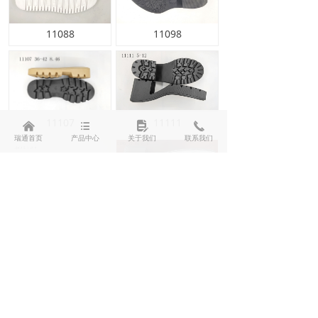
11088
11098
11107
11111
낀
뀑
넖
끅
瑞通首页
产品中心
关于我们
联系我们
12180
12195黑
<
1
/
3
>
地址：
浙江省温州市瓯海区瞿溪街道东化