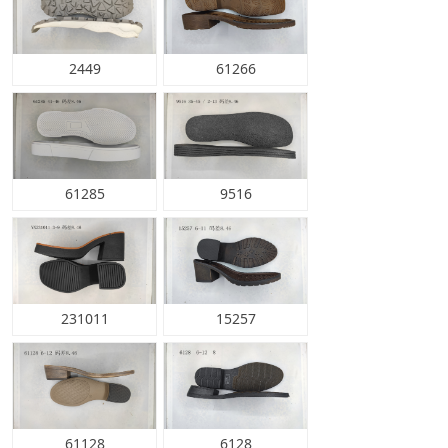
2449
61266
61285
9516
231011
15257
61128
6128